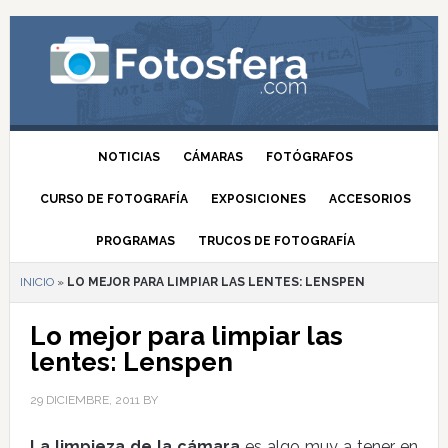
NOTICIAS
CÁMARAS
FOTÓGRAFOS
CURSO DE FOTOGRAFÍA
EXPOSICIONES
ACCESORIOS
PROGRAMAS
TRUCOS DE FOTOGRAFÍA
INICIO
»
LO MEJOR PARA LIMPIAR LAS LENTES: LENSPEN
Lo mejor para limpiar las
lentes: Lenspen
29 DICIEMBRE, 2011
BY
La limpieza de la cámara
es algo muy a tener en