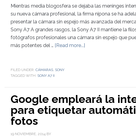
Mientras media blogosfera se dejaba las meninges inte
su nueva cámara profesional, la firma nipona se ha ade
presentar la cámara sin espejo más avanzada del mercado
Sony A7 A grandes rasgos, la Sony A7 II mantiene la filo
fotógrafos profesionales una cámara sin espejo que pued
más potentes del …
[Read more...]
FILED UNDER:
CÁMARAS
,
SONY
TAGGED WITH:
SONY A7 II
Google empleará la intel
para etiquetar automát
fotos
19 NOVIEMBRE, 2014
BY