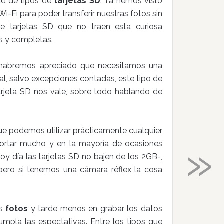
d de tipos de
tarjetas SD
. Ya hemos visto
i-Fi para poder transferir nuestras fotos sin
e tarjetas SD que no traen esta curiosa
es y completas.
 habremos apreciado que necesitamos una
ral, salvo excepciones contadas, este tipo de
arjeta SD nos vale, sobre todo hablando de
ue podemos utilizar prácticamente cualquier
»
portar mucho y en la mayoría de ocasiones
 día las tarjetas SD no bajen de los 2GB-,
ero si tenemos una cámara réflex la cosa
s
fotos
y tarde menos en grabar los datos
umpla las espectativas. Entre los tipos que