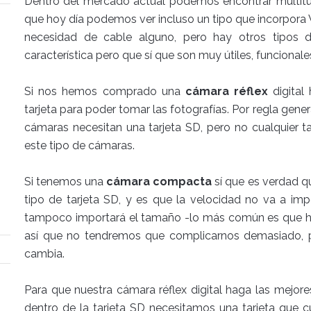
Dentro del mercado actual podemos encontrar multitu
que hoy día podemos ver incluso un tipo que incorpora W
necesidad de cable alguno, pero hay otros tipos d
característica pero que sí que son muy útiles, funcional
Si nos hemos comprado una
cámara réflex
digital
tarjeta para poder tomar las fotografías. Por regla gene
cámaras necesitan una tarjeta SD, pero no cualquier t
este tipo de cámaras.
Si tenemos una
cámara compacta
sí que es verdad q
tipo de tarjeta SD, y es que la velocidad no va a im
tampoco importará el tamaño -lo más común es que hoy
así que no tendremos que complicarnos demasiado, p
cambia.
Para que nuestra cámara réflex digital haga las mejore
dentro de la tarjeta SD necesitamos una tarjeta que c