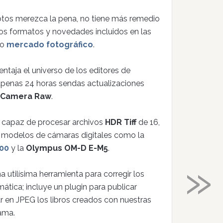
otos merezca la pena, no tiene más remedio
los formatos y novedades incluidos en las
do
mercado fotográfico
.
entaja el universo de los editores de
apenas 24 horas sendas actualizaciones
Camera Raw
.
 capaz de procesar archivos
HDR Tiff
de 16,
s modelos de cámaras digitales como la
00
y la
Olympus OM-D E-M5
.
»
 utilísima herramienta para corregir los
ática; incluye un plugin para publicar
r en JPEG los libros creados con nuestras
rama.