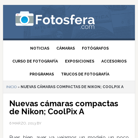
NOTICIAS
CÁMARAS
FOTÓGRAFOS
CURSO DE FOTOGRAFÍA
EXPOSICIONES
ACCESORIOS
PROGRAMAS
TRUCOS DE FOTOGRAFÍA
INICIO
»
NUEVAS CÁMARAS COMPACTAS DE NIKON; COOLPIX A
Nuevas cámaras compactas
de Nikon; CoolPix A
6 MARZO, 2013
BY
Pues bien, ayer ya veíamos un modelo un poco