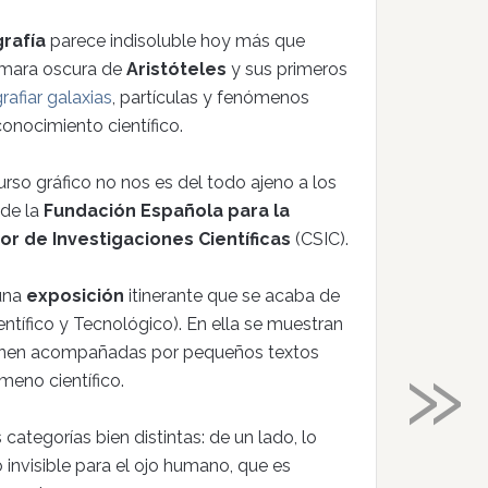
rafía
parece indisoluble hoy más que
cámara oscura de
Aristóteles
y sus primeros
rafiar galaxias
, partículas y fenómenos
conocimiento científico.
curso gráfico no nos es del todo ajeno a los
 de la
Fundación Española para la
or de Investigaciones Científicas
(CSIC).
una
exposición
itinerante que se acaba de
tífico y Tecnológico). En ella se muestran
»
ienen acompañadas por pequeños textos
meno científico.
categorías bien distintas: de un lado, lo
o invisible para el ojo humano, que es