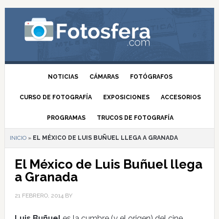
NOTICIAS
CÁMARAS
FOTÓGRAFOS
CURSO DE FOTOGRAFÍA
EXPOSICIONES
ACCESORIOS
PROGRAMAS
TRUCOS DE FOTOGRAFÍA
INICIO
»
EL MÉXICO DE LUIS BUÑUEL LLEGA A GRANADA
El México de Luis Buñuel llega
a Granada
21 FEBRERO, 2014
BY
Luis Buñuel
es la cumbre (y el origen) del cine