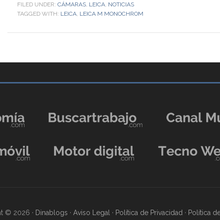
FILED UNDER:
CÁMARAS
,
LEICA
,
NOTICIAS
TAGGED WITH:
LEICA
,
LEICA M MONOCHROM
t © 2026 ·
Dinablogs
·
Aviso Legal
·
Política de Privacidad
·
Política 