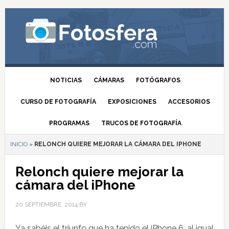
NOTICIAS
CÁMARAS
FOTÓGRAFOS
CURSO DE FOTOGRAFÍA
EXPOSICIONES
ACCESORIOS
PROGRAMAS
TRUCOS DE FOTOGRAFÍA
INICIO
»
RELONCH QUIERE MEJORAR LA CÁMARA DEL IPHONE
Relonch quiere mejorar la
cámara del iPhone
20 SEPTIEMBRE, 2014
BY
Ya sabéis el triunfo que ha tenido el iPhone 6, al igual