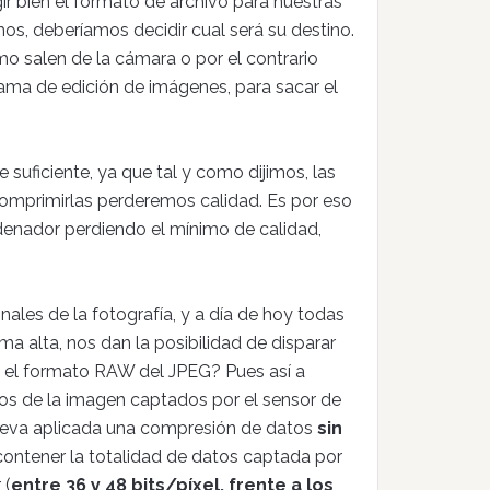
ir bien el formato de archivo para nuestras
os, deberíamos decidir cual será su destino.
mo salen de la cámara o por el contrario
ama de edición de imágenes, para sacar el
uficiente, ya que tal y como dijimos, las
ecomprimirlas perderemos calidad. Es por eso
rdenador perdiendo el mínimo de calidad,
onales de la fotografía, y a día de hoy todas
alta, nos dan la posibilidad de disparar
ia el formato RAW del JPEG? Pues así a
os de la imagen captados por el sensor de
lleva aplicada una compresión de datos
sin
 contener la totalidad de datos captada por
 (
entre 36 y 48 bits/píxel, frente a los