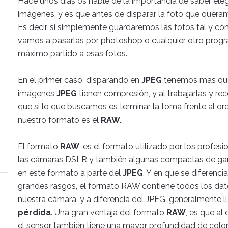
Hace unos días os hablé de la importancia de saber eleg
imágenes, y es que antes de disparar la foto que queram
Es decir, si simplemente guardaremos las fotos tal y có
vamos a pasarlas por photoshop o cualquier otro progr
máximo partido a esas fotos.
En el primer caso, disparando en
JPEG
tenemos mas que s
imágenes
JPEG
tienen compresión, y al trabajarlas y r
que si lo que buscamos es terminar la toma frente al o
nuestro formato es el
RAW.
El formato
RAW
, es el formato utilizado por los profesi
las cámaras DSLR y también algunas compactas de gama 
en este formato a parte del
JPEG
. Y en que se diferenc
grandes rasgos, el formato RAW contiene todos los dat
nuestra cámara, y a diferencia del JPEG, generalmente 
pérdida
. Una gran ventaja del formato
RAW
, es que al
el sensor también tiene una mayor profundidad de color