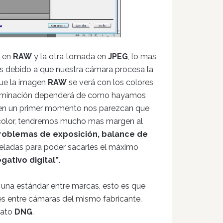
a en
RAW
y la otra tomada en
JPEG
, lo mas
es debido a que nuestra cámara procesa la
 que la imagen
RAW
se verá con los colores
iluminación dependerá de como hayamos
 en un primer momento nos parezcan que
 color, tendremos mucho mas margen al
roblemas de exposición, balance de
veladas para poder sacarles el máximo
gativo digital”
.
 una estándar entre marcas, esto es que
es entre cámaras del mismo fabricante.
mato
DNG
.