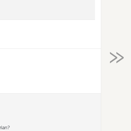
»
rian?