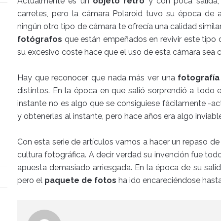
Actualmente es un
objeto retro
y con poca salida, 
carretes, pero la cámara Polaroid tuvo su época de
ningún otro tipo de cámara te ofrecía una calidad similar
fotógrafos
que están empeñados en revivir este tipo d
su excesivo coste hace que el uso de esta cámara sea ca
Hay que reconocer que nada más ver una
fotografía
distintos. En la época en que salió sorprendió a todo 
instante no es algo que se consiguiese fácilamente -a
y obtenerlas al instante, pero hace años era algo inviable
Con esta serie de artículos vamos a hacer un repaso de 
cultura fotográfica. A decir verdad su invención fue t
apuesta demasiado arriesgada. En la época de su salid
pero el
paquete de fotos
ha ido encareciéndose hasta c