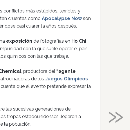
s conflictos más estúpidos, terribles y
as tan cruentas como
Apocalypse Now
son
iéndose casi cuarenta años después.
una
exposición
de fotografías en
Ho Chi
impunidad con la que suele operar el país
s químicos con las que trabaja.
Chemical
, productora del
“agente
 patrocinadoras de los
Juegos Olímpicos
 cuenta que el evento pretende expresar la
»
re las sucesivas generaciones de
o las tropas estadounidenses llegaron a
e la población.