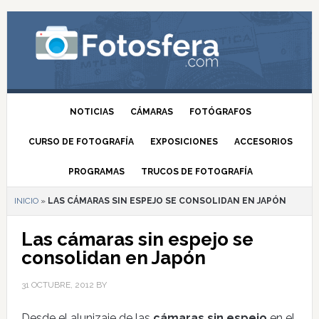
NOTICIAS
CÁMARAS
FOTÓGRAFOS
CURSO DE FOTOGRAFÍA
EXPOSICIONES
ACCESORIOS
PROGRAMAS
TRUCOS DE FOTOGRAFÍA
INICIO
»
LAS CÁMARAS SIN ESPEJO SE CONSOLIDAN EN JAPÓN
Las cámaras sin espejo se
consolidan en Japón
31 OCTUBRE, 2012
BY
Desde el alunizaje de las
cámaras sin espejo
en el