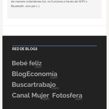
de manera instantánea.Así, no funciona a través de WIFI o
Bluetooth, sino por […]
RED DE BLOGS