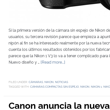
Si la primera versión de la cámara sin espejo de Nikon de
usuarios, su tercera revisión parece que empieza a apu
nipón al fin se ha interesado realmente por la nueva tec
cuenta los últimos resultados obtenidos por los fabric
parece que la Nikon 1 V3 lo va a tener complicado para 
Nuevo diseño y …
[Read more...]
FILED UNDER:
CÁMARAS
,
NIKON
,
NOTICIAS
TAGGED WITH:
CÁMARAS COMPACTAS SIN ESPEJO
,
NIKON
,
NIKON 1
,
NIKO
Canon anuncia la nuev