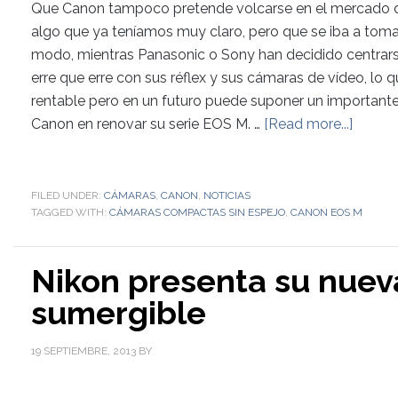
Que Canon tampoco pretende volcarse en el mercado d
algo que ya teníamos muy claro, pero que se iba a toma
modo, mientras Panasonic o Sony han decidido centrarse
erre que erre con sus réflex y sus cámaras de vídeo, l
rentable pero en un futuro puede suponer un importante
Canon en renovar su serie EOS M. …
[Read more...]
FILED UNDER:
CÁMARAS
,
CANON
,
NOTICIAS
TAGGED WITH:
CÁMARAS COMPACTAS SIN ESPEJO
,
CANON EOS M
Nikon presenta su nuev
sumergible
19 SEPTIEMBRE, 2013
BY