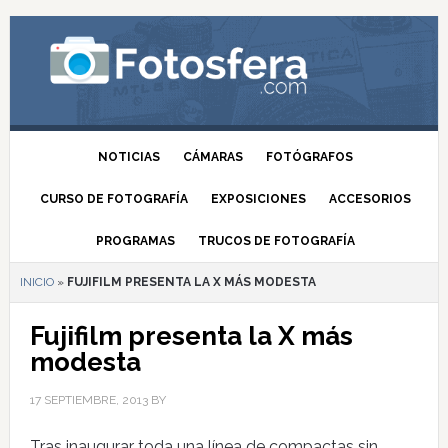
NOTICIAS
CÁMARAS
FOTÓGRAFOS
CURSO DE FOTOGRAFÍA
EXPOSICIONES
ACCESORIOS
PROGRAMAS
TRUCOS DE FOTOGRAFÍA
INICIO
»
FUJIFILM PRESENTA LA X MÁS MODESTA
Fujifilm presenta la X más
modesta
17 SEPTIEMBRE, 2013
BY
Tras inaugurar toda una línea de compactas sin