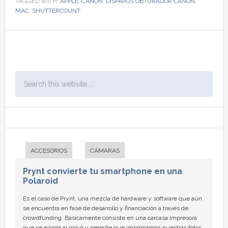
TAGGED WITH:
APPLE
,
CANON
,
DISPAROS OBTURADOR CANON
,
MAC
,
SHUTTERCOUNT
ACCESORIOS
CÁMARAS
Prynt convierte tu smartphone en una
Polaroid
Es el caso de Prynt, una mezcla de hardware y software que aún
se encuentra en fase de desarrollo y financiación a través de
crowdfunding. Básicamente consiste en una carcasa impresora
que se acopla al móvil y permite que imprimamos nuestras fotos