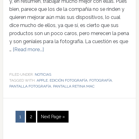
y, en resumen, trabajar mucho mejor con ellas. Pues
bien, parece que los de la compañía no se rinden y
quieren mejorar aún más sus dispositivos, lo cual
dice mucho de ellos, ya que sí, es cierto que sus
productos son un poco caros, pero merecen la pena
y son geniales para la fotografía. La cuestión es que
…
[Read more...]
FILED UNDER:
NOTICIAS
TAGGED WITH:
APPLE
,
EDICIÓN FOTOGRAFÍA
,
FOTOGRAFÍA
,
PANTALLA FOTOGRAFÍA
,
PANTALLA RETINA MAC
1
2
Next Page »