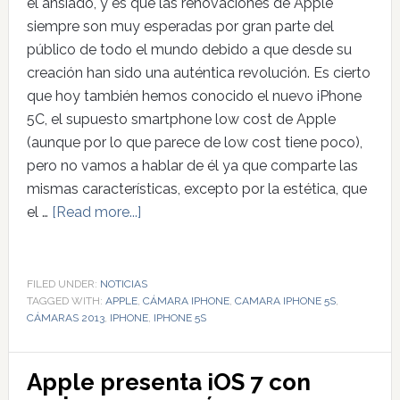
el ansiado, y es que las renovaciones de Apple
siempre son muy esperadas por gran parte del
público de todo el mundo debido a que desde su
creación han sido una auténtica revolución. Es cierto
que hoy también hemos conocido el nuevo iPhone
5C, el supuesto smartphone low cost de Apple
(aunque por lo que parece de low cost tiene poco),
pero no vamos a hablar de él ya que comparte las
mismas características, excepto por la estética, que
el …
[Read more...]
FILED UNDER:
NOTICIAS
TAGGED WITH:
APPLE
,
CÁMARA IPHONE
,
CAMARA IPHONE 5S
,
CÁMARAS 2013
,
IPHONE
,
IPHONE 5S
Apple presenta iOS 7 con