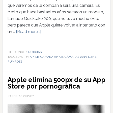
que veremos de la compañía será una cámara. Es
cierto que hace bastantes años sacaron un modelo,
llamado Quicktake 200, que no tuvo mucho éxito,
pero parece que Apple quiere volver a intentarlo con
un …
[Read more...]
FILED UNDER:
NOTICIAS
TAGGED WITH:
APPLE
,
CAMARA APPLE
,
CÁMARAS 2013
,
ILENS
,
RUMROES
Apple elimina 500px de su App
Store por pornográfica
23 ENERO, 2013
BY