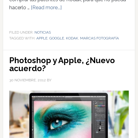
hacerlo …
[Read more...]
FILED UNDER:
NOTICIAS
TAGGED WITH:
APPLE
,
GOOGLE
,
KODAK
,
MARCAS FOTOGRAFÍA
Photoshop y Apple, ¿Nuevo
acuerdo?
30 NOVIEMBRE, 2012
BY