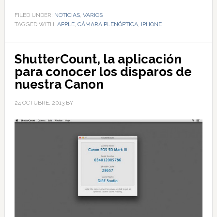
FILED UNDER:
NOTICIAS
,
VARIOS
TAGGED WITH:
APPLE
,
CÁMARA PLENÓPTICA
,
IPHONE
ShutterCount, la aplicación
para conocer los disparos de
nuestra Canon
24 OCTUBRE, 2013
BY