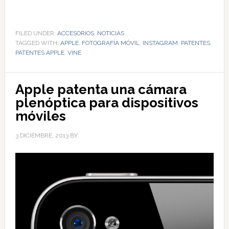
FILED UNDER:
ACCESORIOS
,
NOTICIAS
TAGGED WITH:
APPLE
,
FOTOGRAFÍA MÓVIL
,
INSTAGRAM
,
PATENTES
,
PATENTES APPLE
,
VINE
Apple patenta una cámara
plenóptica para dispositivos
móviles
3 DICIEMBRE, 2013
BY