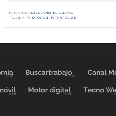
FILED UNDER:
EXPOSICIONES
,
FOTÓGRAFOS
TAGGED WITH:
EXPOSICIÓN
,
FOTOPERIODISMO