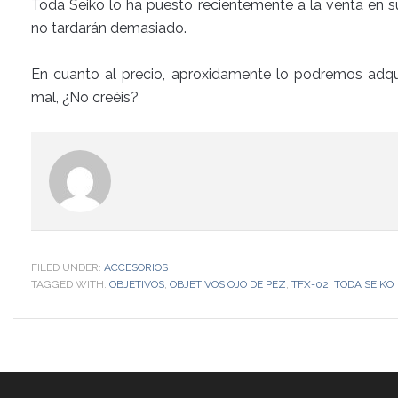
Toda Seiko lo ha puesto recientemente a la venta en s
no tardarán demasiado.
En cuanto al precio, aproxidamente lo podremos adqu
mal, ¿No creéis?
FILED UNDER:
ACCESORIOS
TAGGED WITH:
OBJETIVOS
,
OBJETIVOS OJO DE PEZ
,
TFX-02
,
TODA SEIKO