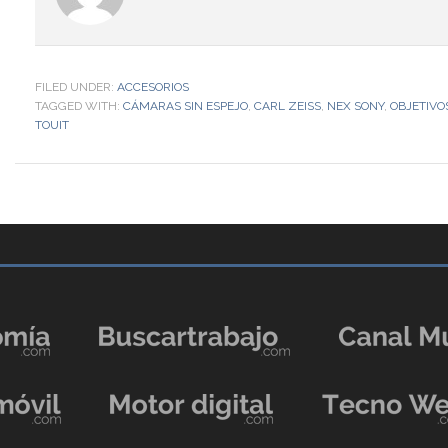
FILED UNDER:
ACCESORIOS
TAGGED WITH:
CÁMARAS SIN ESPEJO
,
CARL ZEISS
,
NEX SONY
,
OBJETIVO
TOUIT