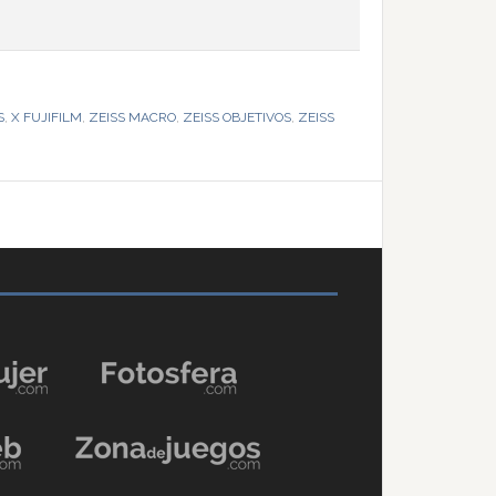
S
,
X FUJIFILM
,
ZEISS MACRO
,
ZEISS OBJETIVOS
,
ZEISS