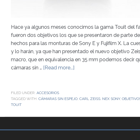
Hace ya algunos meses conocimos la gama Touit del fa
fueron dos objetivos los que se presentaron de parte de
hechos para las monturas de Sony E y Fujifilm X. La cues
y lo harán, ya que han presentado el nuevo objetivo Ze
macro, que en equivalencia en 35 mm podemos decir qu
cámaras sin …
[Read more...]
FILED UNDER:
ACCESORIOS
TAGGED WITH:
CÁMARAS SIN ESPEJO
,
CARL ZEISS
,
NEX SONY
,
OBJETIVO
TOUIT