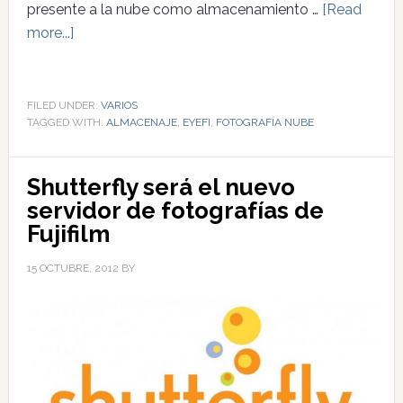
presente a la nube como almacenamiento …
[Read
more...]
FILED UNDER:
VARIOS
TAGGED WITH:
ALMACENAJE
,
EYEFI
,
FOTOGRAFÍA NUBE
Shutterfly será el nuevo
servidor de fotografías de
Fujifilm
15 OCTUBRE, 2012
BY