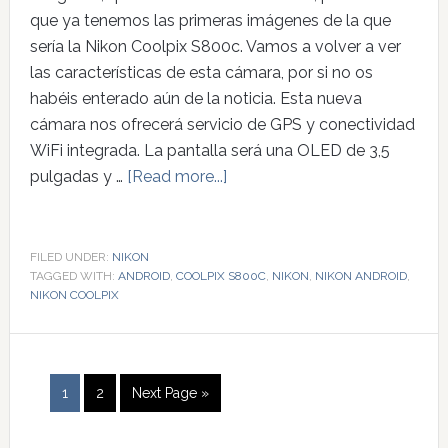
que ya tenemos las primeras imágenes de la que
sería la Nikon Coolpix S800c. Vamos a volver a ver
las características de esta cámara, por si no os
habéis enterado aún de la noticia. Esta nueva
cámara nos ofrecerá servicio de GPS y conectividad
WiFi integrada. La pantalla será una OLED de 3,5
pulgadas y …
[Read more...]
FILED UNDER:
NIKON
TAGGED WITH:
ANDROID
,
COOLPIX S800C
,
NIKON
,
NIKON ANDROID
,
NIKON COOLPIX
1
2
Next Page »