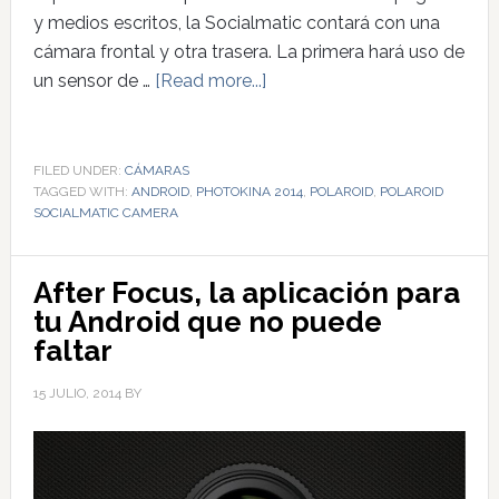
y medios escritos, la Socialmatic contará con una
cámara frontal y otra trasera. La primera hará uso de
un sensor de …
[Read more...]
FILED UNDER:
CÁMARAS
TAGGED WITH:
ANDROID
,
PHOTOKINA 2014
,
POLAROID
,
POLAROID
SOCIALMATIC CAMERA
After Focus, la aplicación para
tu Android que no puede
faltar
15 JULIO, 2014
BY