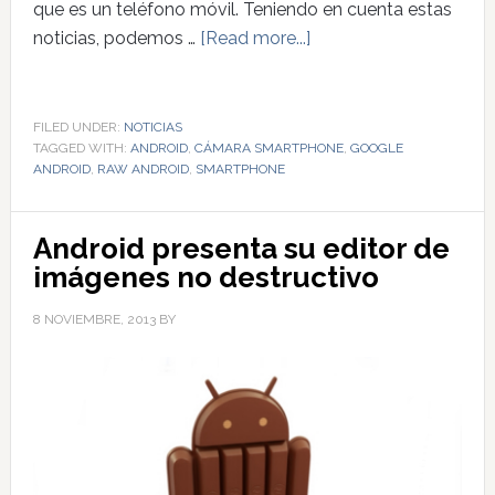
que es un teléfono móvil. Teniendo en cuenta estas
noticias, podemos …
[Read more...]
FILED UNDER:
NOTICIAS
TAGGED WITH:
ANDROID
,
CÁMARA SMARTPHONE
,
GOOGLE
ANDROID
,
RAW ANDROID
,
SMARTPHONE
Android presenta su editor de
imágenes no destructivo
8 NOVIEMBRE, 2013
BY