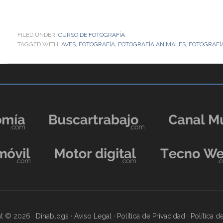
FILED UNDER:
CURSO DE FOTOGRAFÍA
TAGGED WITH:
AVES
,
FOTOGRAFÍA
,
FOTOGRAFÍA ANIMALES
,
FOTOGRAFÍ
t © 2026 ·
Dinablogs
·
Aviso Legal
·
Política de Privacidad
·
Política 