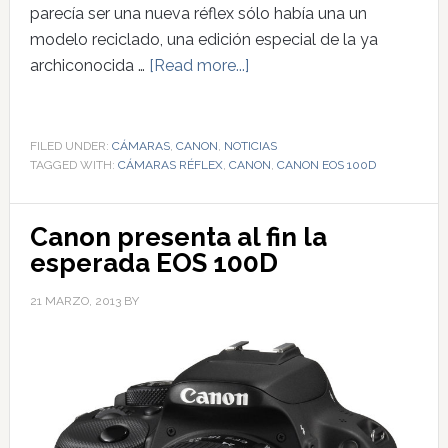
parecía ser una nueva réflex sólo había una un
modelo reciclado, una edición especial de la ya
archiconocida …
[Read more...]
FILED UNDER:
CÁMARAS
,
CANON
,
NOTICIAS
TAGGED WITH:
CÁMARAS RÉFLEX
,
CANON
,
CANON EOS 100D
Canon presenta al fin la
esperada EOS 100D
21 MARZO, 2013
BY