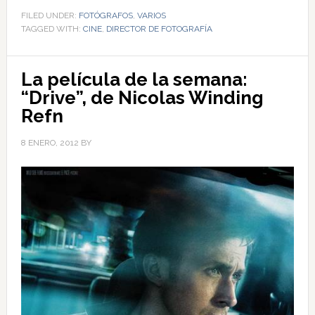
FILED UNDER:
FOTÓGRAFOS
,
VARIOS
TAGGED WITH:
CINE
,
DIRECTOR DE FOTOGRAFÍA
La película de la semana:
“Drive”, de Nicolas Winding
Refn
8 ENERO, 2012
BY