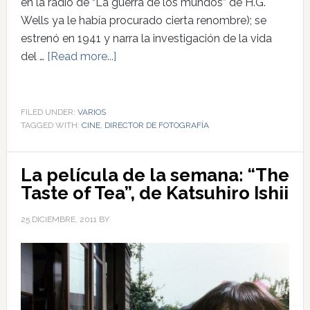
en la radio de “La guerra de los mundos” de H.G.
Wells ya le había procurado cierta renombre); se
estrenó en 1941 y narra la investigación de la vida
del …
[Read more...]
FILED UNDER:
VARIOS
TAGGED WITH:
CINE
,
DIRECTOR DE FOTOGRAFÍA
La película de la semana: “The
Taste of Tea”, de Katsuhiro Ishii
25 DICIEMBRE, 2011
BY