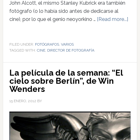
John Alcott, el mismo Stanley Kubrick era también
fotógrafo (o lo había sido antes de dedicarse al
cine), por lo que el genio neoyorkino …
[Read more...]
FILED UNDER:
FOTÓGRAFOS
,
VARIOS
TAGGED WITH:
CINE
,
DIRECTOR DE FOTOGRAFÍA
La película de la semana: “El
cielo sobre Berlín”, de Win
Wenders
15 ENERO, 2012
BY