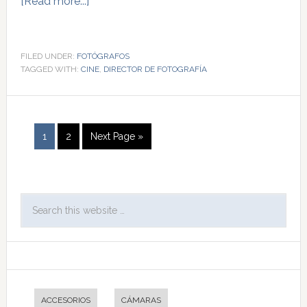
[Read more...]
FILED UNDER:
FOTÓGRAFOS
TAGGED WITH:
CINE
,
DIRECTOR DE FOTOGRAFÍA
1
2
Next Page »
ACCESORIOS
CÁMARAS