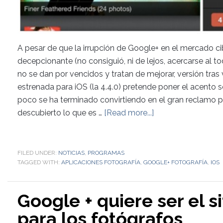
A pesar de que la irrupción de Google+ en el mercado 
decepcionante (no consiguió, ni de lejos, acercarse al
no se dan por vencidos y tratan de mejorar, versión tras 
estrenada para iOS (la 4.4.0) pretende poner el acento 
poco se ha terminado convirtiendo en el gran reclamo p
descubierto lo que es …
[Read more...]
FILED UNDER:
NOTICIAS
,
PROGRAMAS
TAGGED WITH:
APLICACIONES FOTOGRAFÍA
,
GOOGLE+ FOTOGRAFÍA
,
IOS
Google + quiere ser el 
para los fotógrafos