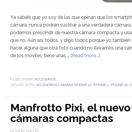
Ya sabéis que yo soy de las que opinan que los smartph
cámara, nunca podrán sustituir a una verdadera cámar
podemos prescindir de nuestra cámara compacta y usar 
que no. Aún así, todos, y digo todos porque yo tambié
hacer alguna que otra foto cuando no llevamos una cáma
de los móviles, tiene unas …
[Read more...]
FILED UNDER:
ACCESORIOS
TAGGED WITH:
ACCESORIOS CAMARA IPHONE 5S
,
IPHONE 5
,
IPHONE 5S
,
K
Manfrotto Pixi, el nuevo
cámaras compactas
14 JULIO, 2013
BY