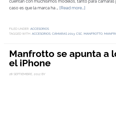
cuentan con muchísimos modelos, tanto para cámaras 
caso es que la marca ha …
[Read more...]
FILED UNDER:
ACCESORIOS
TAGGED WITH:
ACCESORIOS
,
CÁMARAS 2013
,
CSC
,
MANFROTTO
,
MANFRO
Manfrotto se apunta a l
el iPhone
28 SEPTIEMBRE, 2012
BY