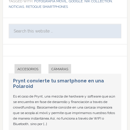
TAGGED WITH:
FOTOGRAFÍA MÓVIL
,
GOOGLE
,
NIK COLLECTION
,
NOTICIAS
,
RETOQUE SMARTPHONES
ACCESORIOS
CÁMARAS
Prynt convierte tu smartphone en una
Polaroid
Es el caso de Prynt, una mezcla de hardware y software que aún
se encuentra en fase de desarrollo y financiación a través de
crowdfunding. Básicamente consiste en una carcasa impresora
que se acopla al móvil y permite que imprimamos nuestras fotos
de manera instantánea.Así, no funciona a través de WIFI o
Bluetooth, sino por […]