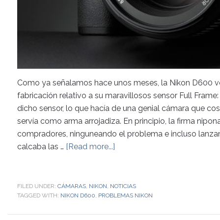
Como ya señalamos hace unos meses, la Nikon D600 ven
fabricación relativo a su maravillosos sensor Full Fra
dicho sensor, lo que hacía de una genial cámara que cos
servía como arma arrojadiza. En principio, la firma nipon
compradores, ninguneando el problema e incluso lanzan
calcaba las …
[Read more...]
FILED UNDER:
CÁMARAS
,
NIKON
,
NOTICIAS
TAGGED WITH:
NIKON D600
,
PROBLEMAS NIKON