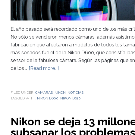
El año pasado será recordado como uno de los más crític
No sólo se vendieron menos cámaras, además asistimos a
fabricación que afectaron a modelos de todos los tamaño
más sonados fue el de la Nikon D600, que consistía, bá
sensor de la fabulosa cámara. Según las páginas que a
de los …
[Read more...]
FILED UNDER:
CÁMARAS
,
NIKON
,
NOTICIAS
TAGGED WITH:
NIKON D600
,
NIKON D610
Nikon se deja 13 millon
subsanar los problemas