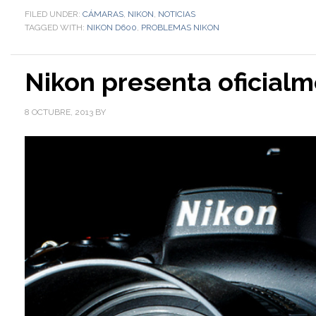
FILED UNDER:
CÁMARAS
,
NIKON
,
NOTICIAS
TAGGED WITH:
NIKON D600
,
PROBLEMAS NIKON
Nikon presenta oficial
8 OCTUBRE, 2013
BY