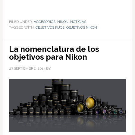
FILED UNDER:
ACCESORIOS
,
NIKON
,
NOTICIAS
TAGGED WITH:
OBJETIVOS FIJOS
,
OBJETIVOS NIKON
La nomenclatura de los
objetivos para Nikon
27 SEPTIEMBRE, 2013
BY