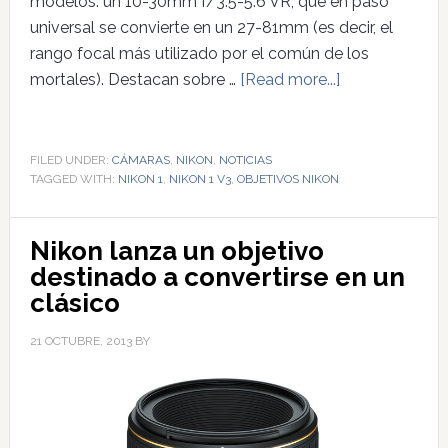
modelos: un 10-30mm f/3.5-5.6 VR, que en paso
universal se convierte en un 27-81mm (es decir, el
rango focal más utilizado por el común de los
mortales). Destacan sobre …
[Read more...]
FILED UNDER:
CÁMARAS
,
NIKON
,
NOTICIAS
TAGGED WITH:
NIKON 1
,
NIKON 1 V3
,
OBJETIVOS NIKON
Nikon lanza un objetivo
destinado a convertirse en un
clásico
21 OCTUBRE, 2013
BY