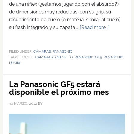
de una réflex (¿estamos jugando con el absurdo?)
de dimensiones muy reducidas, con su grip, su
recubrimiento de cuero (o material similar al cuero),
su flash integrado y su zapata …
[Read more...]
FILED UNDER:
CÁMARAS
,
PANASONIC
TAGGED WITH:
CÁMARAS SIN ESPEJO
,
PANASONIC GF5
,
PANASONIC
LUMIX
La Panasonic GF5 estará
disponible el próximo mes
30 MARZO, 2012
BY