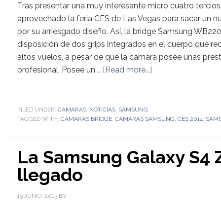
Tras presentar una muy interesante micro cuatro terci
aprovechado la feria CES de Las Vegas para sacar un n
por su arriesgado diseño. Así, la bridge Samsung WB2200
disposición de dos grips integrados en el cuerpo que re
altos vuelos, a pesar de que la cámara posee unas pres
profesional. Posee un …
[Read more...]
FILED UNDER:
CÁMARAS
,
NOTICIAS
,
SAMSUNG
TAGGED WITH:
CÁMARAS BRIDGE
,
CÁMARAS SAMSUNG
,
CES 2014
,
SAM
La Samsung Galaxy S4 
llegado
13 JUNIO, 2013
BY