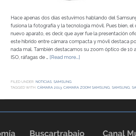
Hace apenas dos días estuvimos hablando del Samsun
fusiona la fotografía y la tecnología móvil. Pues bien, el c
nuevo aparato, es decir, que ayer fue la presentación of
este híbrido entre cámara compacta y móvil destaca po
nada mal. También destacamos su zoom óptico de 10 a
ISO, ráfagas de …
[Read more...]
FILED UNDER:
NOTICIAS
,
SAMSUNG
TAGGED WITH:
CÁMARA 2013
,
CAMARA ZOOM SAMSUNG
,
SAMSUNG
,
S