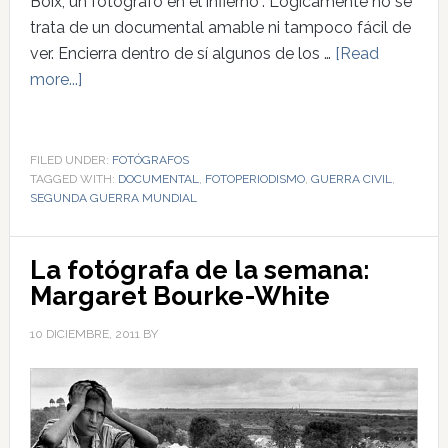
Boix, un fotógrafo en el infierno”. Lógicamente no se
trata de un documental amable ni tampoco fácil de
ver. Encierra dentro de sí algunos de los …
[Read
more...]
FILED UNDER:
FOTÓGRAFOS
TAGGED WITH:
DOCUMENTAL
,
FOTOPERIODISMO
,
GUERRA CIVIL
,
SEGUNDA GUERRA MUNDIAL
La fotógrafa de la semana:
Margaret Bourke-White
10 DICIEMBRE, 2011
BY