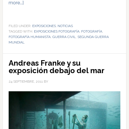
more...]
FILED UNDER:
EXPOSICIONES
,
NOTICIAS
TAGGED WITH:
EXPOSICIONES FOTOGRAFÍA
,
FOTOGRAFÍA
,
FOTOGRAFÍA HUMANISTA
,
GUERRA CIVIL
,
SEGUNDA GUERRA
MUNDIAL
Andreas Franke y su
exposición debajo del mar
24 SEPTIEMBRE, 2011
BY