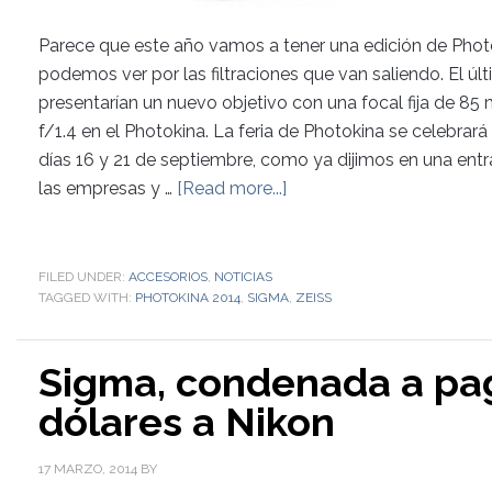
Parece que este año vamos a tener una edición de Phot
podemos ver por las filtraciones que van saliendo. El ú
presentarían un nuevo objetivo con una focal fija de 8
f/1.4 en el Photokina. La feria de Photokina se celebrar
días 16 y 21 de septiembre, como ya dijimos en una entra
las empresas y …
[Read more...]
FILED UNDER:
ACCESORIOS
,
NOTICIAS
TAGGED WITH:
PHOTOKINA 2014
,
SIGMA
,
ZEISS
Sigma, condenada a pag
dólares a Nikon
17 MARZO, 2014
BY