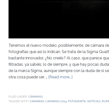
Tenemos el nuevo modelo, posiblemente, de cámara de S
fotografías que así lo indican. Se trata de la Sigma Qu
bastante innovador, ¿No creéis? Al caso, que parece q
filtradas, ya sabéis, lo de siempre, y que hay pocas du
de la marca Sigma, aunque siempre con la duda de si s
otra cosa puede ser, …
[Read more...]
FILED UNDER:
CÁMARAS
TAGGED WITH:
CÁMARAS
,
CAMARAS 2014
,
FOTOGRAFÍA
,
NOTICIAS
,
RUM