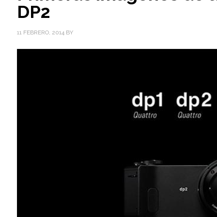
DP2
11 FEBRERO, 2014
BY