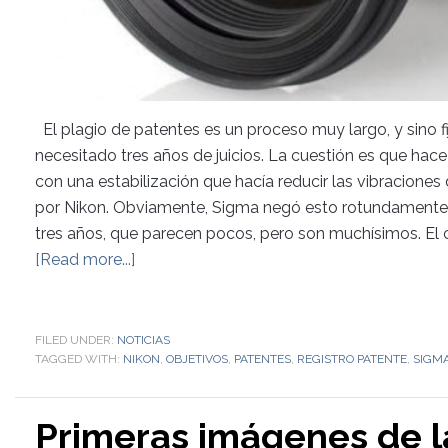
El plagio de patentes es un proceso muy largo, y sino fi
necesitado tres años de juicios. La cuestión es que hac
con una estabilización que hacía reducir las vibraciones
por Nikon. Obviamente, Sigma negó esto rotundamente, 
tres años, que parecen pocos, pero son muchísimos. El c
[Read more...]
FILED UNDER:
NOTICIAS
TAGGED WITH:
NIKON
,
OBJETIVOS
,
PATENTES
,
REGISTRO PATENTE
,
SIGM
Primeras imágenes de l