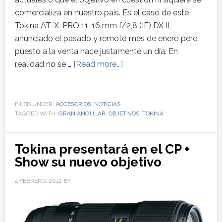
comercializa en nuestro país. Es el caso de este
Tokina AT-X-PRO 11-16 mm f/2,8 (IF) DX II,
anunciado el pasado y remoto mes de enero pero
puesto a la venta hace justamente un día. En
realidad no se …
[Read more...]
FILED UNDER:
ACCESORIOS
,
NOTICIAS
TAGGED WITH:
GRAN ANGULAR
,
OBJETIVOS
,
TOKINA
Tokina presentará en el CP +
Show su nuevo objetivo
4 FEBRERO, 2012
BY