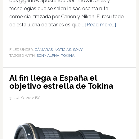
dos gigantes apostando por innovaciones y
tecnologías que se salen la sacrosanta ruta
comercial trazada por Canon y Nikon. El resultado
de esta lucha de titanes es que …
[Read more...]
FILED UNDER:
CÁMARAS
,
NOTICIAS
,
SONY
TAGGED WITH:
SONY ALPHA
,
TOKINA
Al fin llega a España el
objetivo estrella de Tokina
31 JULIO, 2012
BY