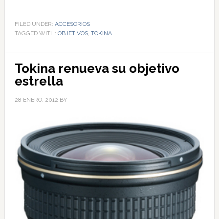
FILED UNDER:
ACCESORIOS
TAGGED WITH:
OBJETIVOS
,
TOKINA
Tokina renueva su objetivo
estrella
28 ENERO, 2012
BY