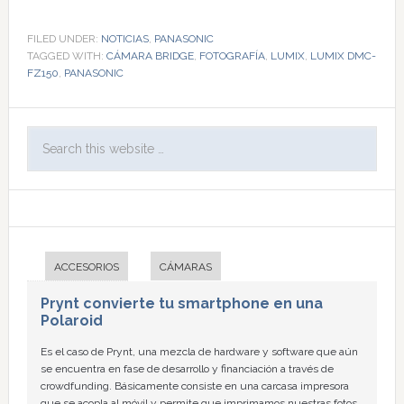
FILED UNDER:
NOTICIAS
,
PANASONIC
TAGGED WITH:
CÁMARA BRIDGE
,
FOTOGRAFÍA
,
LUMIX
,
LUMIX DMC-
FZ150
,
PANASONIC
ACCESORIOS
CÁMARAS
Prynt convierte tu smartphone en una
Polaroid
Es el caso de Prynt, una mezcla de hardware y software que aún
se encuentra en fase de desarrollo y financiación a través de
crowdfunding. Básicamente consiste en una carcasa impresora
que se acopla al móvil y permite que imprimamos nuestras fotos