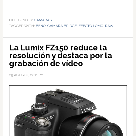
FILED UNDER:
CÁMARAS
TAGGED WITH:
BENQ
,
CÁMARA BRIDGE
,
EFECTO LOMO
,
RAW
La Lumix FZ150 reduce la
resolución y destaca por la
grabación de vídeo
29 AGOSTO, 2011
BY