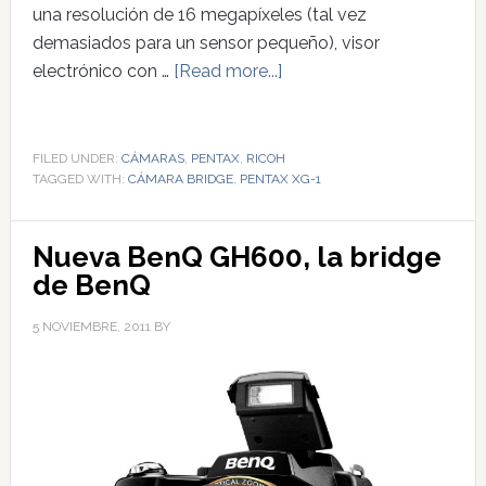
una resolución de 16 megapíxeles (tal vez
demasiados para un sensor pequeño), visor
electrónico con …
[Read more...]
FILED UNDER:
CÁMARAS
,
PENTAX
,
RICOH
TAGGED WITH:
CÁMARA BRIDGE
,
PENTAX XG-1
Nueva BenQ GH600, la bridge
de BenQ
5 NOVIEMBRE, 2011
BY