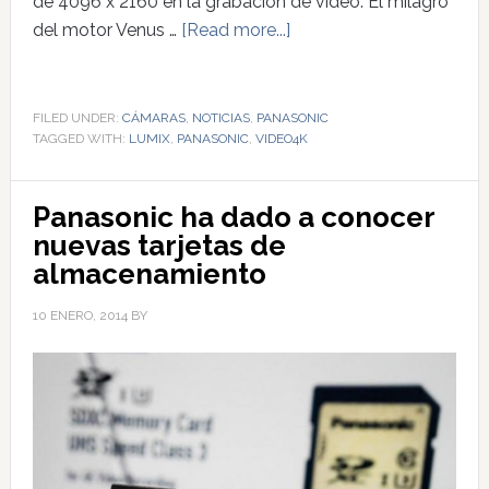
de 4096 x 2160 en la grabación de vídeo. El milagro
del motor Venus …
[Read more...]
FILED UNDER:
CÁMARAS
,
NOTICIAS
,
PANASONIC
TAGGED WITH:
LUMIX
,
PANASONIC
,
VIDEO4K
Panasonic ha dado a conocer
nuevas tarjetas de
almacenamiento
10 ENERO, 2014
BY