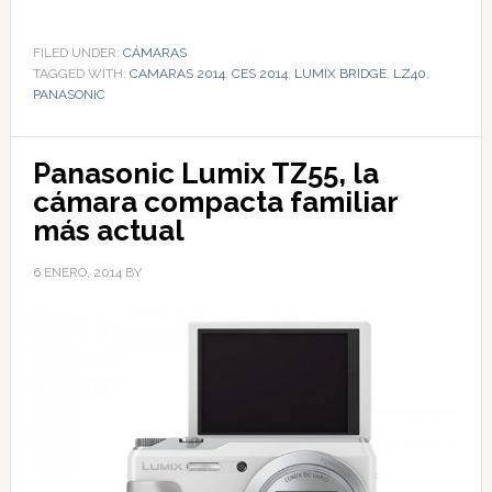
FILED UNDER:
CÁMARAS
TAGGED WITH:
CAMARAS 2014
,
CES 2014
,
LUMIX BRIDGE
,
LZ40
,
PANASONIC
Panasonic Lumix TZ55, la
cámara compacta familiar
más actual
6 ENERO, 2014
BY