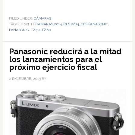
FILED UNDER:
CÁMARAS
TAGGED WITH:
CAMARAS 2014
,
CES 2014
,
CES PANASONIC
,
PANASONIC
,
TZ40
,
TZ60
Panasonic reducirá a la mitad
los lanzamientos para el
próximo ejercicio fiscal
2 DICIEMBRE, 2013
BY