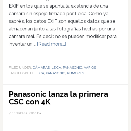
EXIF en los que se apunta la existencia de una
cámara sin espejo firmada por Leica. Como ya
sabréis, los datos EXIF son aquellos datos que se
almacenan junto a las fotografías hechas por una
cámara real. Es decir: no se pueden modificar para
inventar un …
[Read more...]
FILED UNDER:
CÁMARAS
,
LEICA
,
PANASONIC
,
VARIOS
TAGGED WITH:
LEICA
,
PANASONIC
,
RUMORES
Panasonic lanza la primera
CSC con 4K
7 FEBRERO, 2014
BY