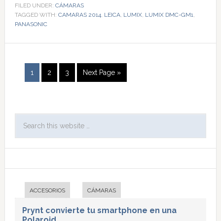
FILED UNDER:
CÁMARAS
TAGGED WITH:
CAMARAS 2014
,
LEICA
,
LUMIX
,
LUMIX DMC-GM1
,
PANASONIC
1
2
3
Next Page »
ACCESORIOS
CÁMARAS
Prynt convierte tu smartphone en una
Polaroid