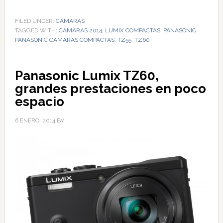
FILED UNDER:
CÁMARAS
TAGGED WITH:
CAMARAS 2014
,
LUMIX COMPACTAS
,
PANASONIC
,
PANASONIC CAMARAS COMPACTAS
,
TZ55
,
TZ60
Panasonic Lumix TZ60,
grandes prestaciones en poco
espacio
6 ENERO, 2014
BY