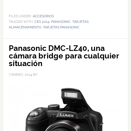
FILED UNDER:
ACCESORIOS
TAGGED WITH:
CES 2014
,
PANASONIC
,
TARJETAS
ALMACENAMIENTO
,
TARJETAS PANASONIC
Panasonic DMC-LZ40, una
cámara bridge para cualquier
situación
7 ENERO, 2014
BY