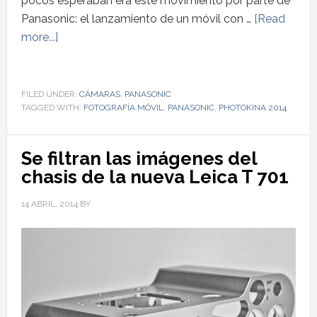
pocos esperaban era este movimiento por parte de
Panasonic: el lanzamiento de un móvil con …
[Read
more...]
FILED UNDER:
CÁMARAS
,
PANASONIC
TAGGED WITH:
FOTOGRAFÍA MÓVIL
,
PANASONIC
,
PHOTOKINA 2014
Se filtran las imágenes del
chasis de la nueva Leica T 701
14 ABRIL, 2014
BY