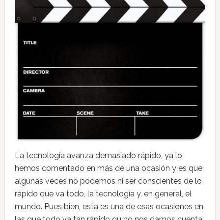
La tecnología avanza demasiado rápido, ya lo
hemos comentado en más de una ocasión y es que
algunas veces no podemos ni ser conscientes de lo
rápido que va todo, la tecnología y, en general, el
mundo. Pues bien, esta es una de esas ocasiones en
las que todo va tan rápido qu no nos damos cuenta.