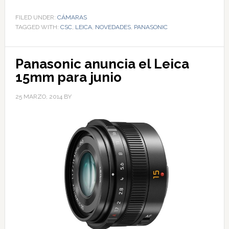
FILED UNDER:
CÁMARAS
TAGGED WITH:
CSC
,
LEICA
,
NOVEDADES
,
PANASONIC
Panasonic anuncia el Leica
15mm para junio
25 MARZO, 2014
BY