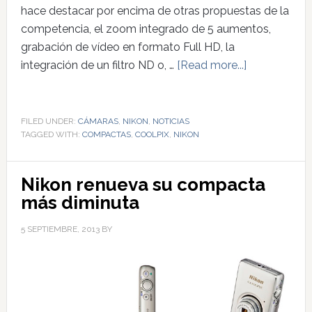
hace destacar por encima de otras propuestas de la
competencia, el zoom integrado de 5 aumentos,
grabación de vídeo en formato Full HD, la
integración de un filtro ND o, …
[Read more...]
FILED UNDER:
CÁMARAS
,
NIKON
,
NOTICIAS
TAGGED WITH:
COMPACTAS
,
COOLPIX
,
NIKON
Nikon renueva su compacta
más diminuta
5 SEPTIEMBRE, 2013
BY