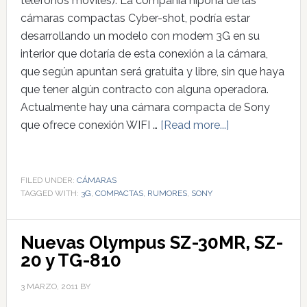
teléfonos móviles). La compañía nipona de las
cámaras compactas Cyber-shot, podría estar
desarrollando un modelo con modem 3G en su
interior que dotaría de esta conexión a la cámara,
que según apuntan será gratuita y libre, sin que haya
que tener algún contracto con alguna operadora.
Actualmente hay una cámara compacta de Sony
que ofrece conexión WIFI …
[Read more...]
FILED UNDER:
CÁMARAS
TAGGED WITH:
3G
,
COMPACTAS
,
RUMORES
,
SONY
Nuevas Olympus SZ-30MR, SZ-
20 y TG-810
3 MARZO, 2011
BY