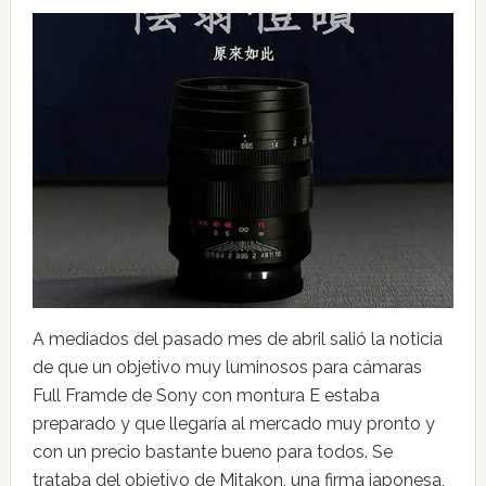
A mediados del pasado mes de abril salió la noticia
de que un objetivo muy luminosos para cámaras
Full Framde de Sony con montura E estaba
preparado y que llegaría al mercado muy pronto y
con un precio bastante bueno para todos. Se
trataba del objetivo de Mitakon, una firma japonesa,