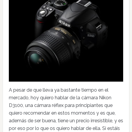
A pesar de que lleva ya bastante tiempo en el
mercado, hoy quiero hablar de la cámara Nikon
D3100, una cámara réflex para principiantes que
quiero recomendar en estos momentos y es que,
además de ser buena, tiene un precio irresistible, y es
por eso por lo que os quiero hablar de ella. Si estáis