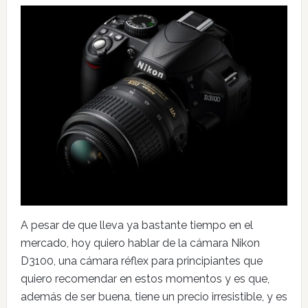
A pesar de que lleva ya bastante tiempo en el
mercado, hoy quiero hablar de la cámara Nikon
D3100, una cámara réflex para principiantes que
quiero recomendar en estos momentos y es que,
además de ser buena, tiene un precio irresistible, y es