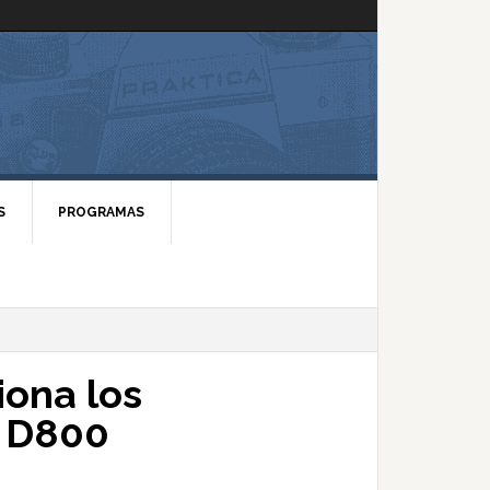
S
PROGRAMAS
iona los
a D800