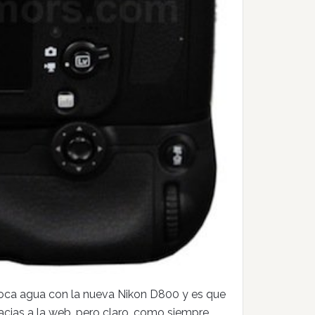
boca agua con la nueva Nikon D800 y es que
cias a la web, pero claro, como siempre,