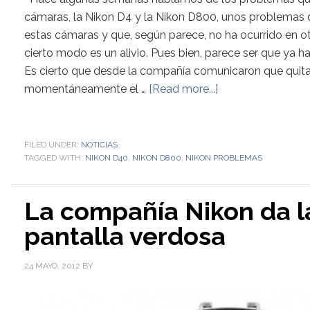
cámaras, la Nikon D4 y la Nikon D800, unos problemas 
estas cámaras y que, según parece, no ha ocurrido en o
cierto modo es un alivio. Pues bien, parece ser que ya
Es cierto que desde la compañía comunicaron que quita
momentáneamente el …
[Read more...]
FILED UNDER:
NOTICIAS
TAGGED WITH:
NIKON D40
,
NIKON D800
,
NIKON PROBLEMAS
La compañía Nikon da la
pantalla verdosa
24 MAYO, 2012
BY