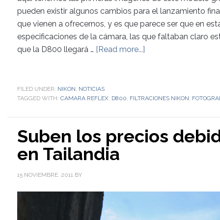
pueden existir algunos cambios para el lanzamiento final
que vienen a ofrecernos, y es que parece ser que en es
especificaciones de la cámara, las que faltaban claro 
que la D800 llegará …
[Read more...]
FILED UNDER:
NIKON
,
NOTICIAS
TAGGED WITH:
CAMARA REFLEX
,
D800
,
FILTRACIONES NIKON
,
FOTOGRA
Suben los precios debid
en Tailandia
15 NOVIEMBRE, 2011
BY