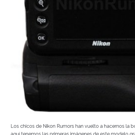
Los chicos de Nikon Rumors han vuelto a hacernos la 
aquí tenemos las primeras imágenes de este modelo gra