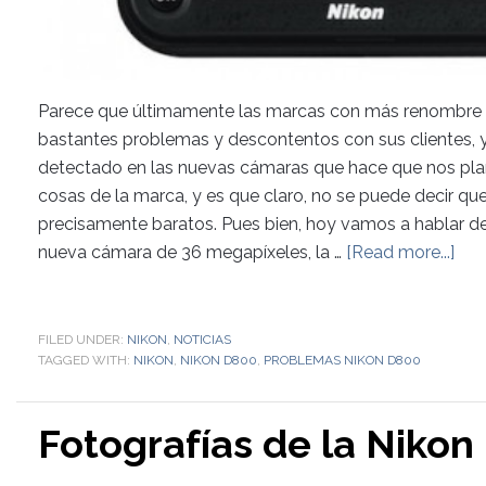
Parece que últimamente las marcas con más renombre en
bastantes problemas y descontentos con sus clientes, y 
detectado en las nuevas cámaras que hace que nos pl
cosas de la marca, y es que claro, no se puede decir qu
precisamente baratos. Pues bien, hoy vamos a hablar de
nueva cámara de 36 megapíxeles, la …
[Read more...]
FILED UNDER:
NIKON
,
NOTICIAS
TAGGED WITH:
NIKON
,
NIKON D800
,
PROBLEMAS NIKON D800
Fotografías de la Niko