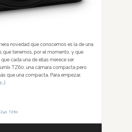
imera novedad que conocemos es la de una
es que tenemos, por el momento, y que
 que cada una de ellas merece ser
c Lumix TZ60, una cámara compacta pero
 más que una compacta. Para empezar,
..]
TZ40
,
TZ60