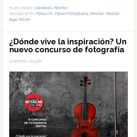
FILED UNDER:
CÁMARAS
,
PENTAX
TAGGED WITH:
FERIA CP+
,
FERIA FOTOGRAFIA
,
PENTAX
,
PENTAX
654D
,
RICOH
¿Dónde vive la inspiración? Un
nuevo concurso de fotografía
20 ENERO, 2014
BY