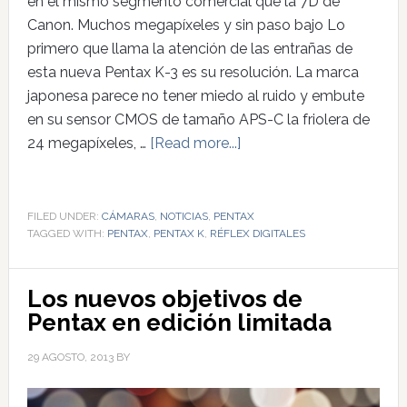
en el mismo segmento comercial que la 7D de
Canon. Muchos megapíxeles y sin paso bajo Lo
primero que llama la atención de las entrañas de
esta nueva Pentax K-3 es su resolución. La marca
japonesa parece no tener miedo al ruido y embute
en su sensor CMOS de tamaño APS-C la friolera de
24 megapíxeles, …
[Read more...]
FILED UNDER:
CÁMARAS
,
NOTICIAS
,
PENTAX
TAGGED WITH:
PENTAX
,
PENTAX K
,
RÉFLEX DIGITALES
Los nuevos objetivos de
Pentax en edición limitada
29 AGOSTO, 2013
BY