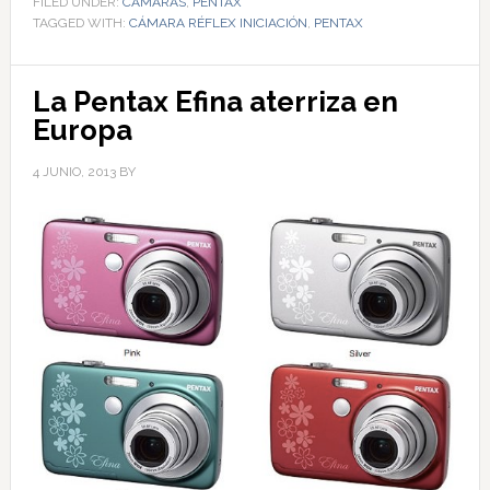
FILED UNDER:
CÁMARAS
,
PENTAX
TAGGED WITH:
CÁMARA RÉFLEX INICIACIÓN
,
PENTAX
La Pentax Efina aterriza en
Europa
4 JUNIO, 2013
BY