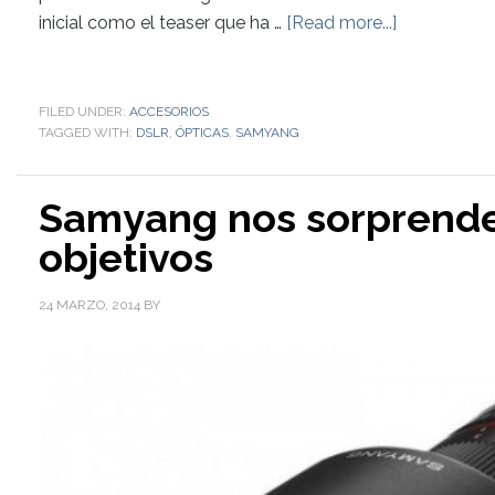
inicial como el teaser que ha …
[Read more...]
FILED UNDER:
ACCESORIOS
TAGGED WITH:
DSLR
,
ÓPTICAS
,
SAMYANG
Samyang nos sorprende
objetivos
24 MARZO, 2014
BY