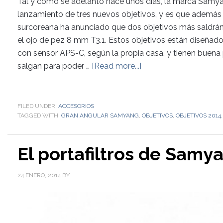
Tal y como se adelantó hace unos días, la marca Samya
lanzamiento de tres nuevos objetivos, y es que además
surcoreana ha anunciado que dos objetivos más saldrán
el ojo de pez 8 mm T3.1. Estos objetivos están diseñado
con sensor APS-C, según la propia casa, y tienen buena
salgan para poder …
[Read more...]
FILED UNDER:
ACCESORIOS
TAGGED WITH:
GRAN ANGULAR SAMYANG
,
OBJETIVOS
,
OBJETIVOS 2014
El portafiltros de Samy
24 ENERO, 2014
BY