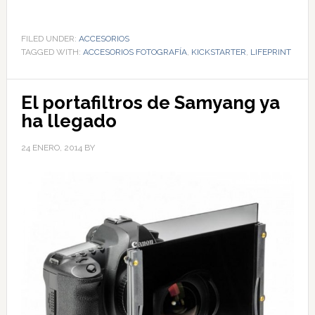
FILED UNDER:
ACCESORIOS
TAGGED WITH:
ACCESORIOS FOTOGRAFÍA
,
KICKSTARTER
,
LIFEPRINT
El portafiltros de Samyang ya
ha llegado
24 ENERO, 2014
BY