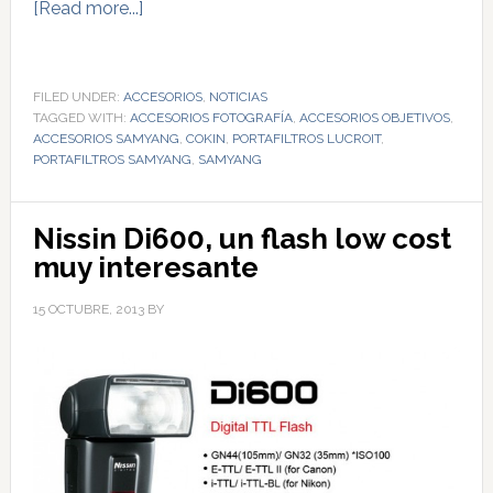
[Read more...]
FILED UNDER:
ACCESORIOS
,
NOTICIAS
TAGGED WITH:
ACCESORIOS FOTOGRAFÍA
,
ACCESORIOS OBJETIVOS
,
ACCESORIOS SAMYANG
,
COKIN
,
PORTAFILTROS LUCROIT
,
PORTAFILTROS SAMYANG
,
SAMYANG
Nissin Di600, un flash low cost
muy interesante
15 OCTUBRE, 2013
BY