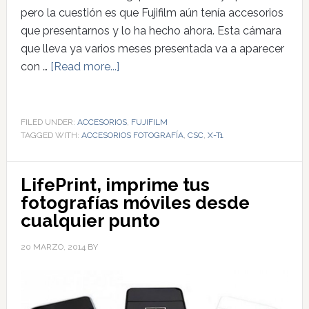
pero la cuestión es que Fujifilm aún tenía accesorios
que presentarnos y lo ha hecho ahora. Esta cámara
que lleva ya varios meses presentada va a aparecer
con …
[Read more...]
FILED UNDER:
ACCESORIOS
,
FUJIFILM
TAGGED WITH:
ACCESORIOS FOTOGRAFÍA
,
CSC
,
X-T1
LifePrint, imprime tus
fotografías móviles desde
cualquier punto
20 MARZO, 2014
BY