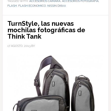
TAGGED WITH:
ACCESORIOS CÁMARA
,
ACCESORIOS FOTOGRAFÍA
,
FLASH
,
FLASH ECONOMICO
,
NISSIN DI600
TurnStyle, las nuevas
mochilas fotográficas de
Think Tank
17 AGOSTO, 2013
BY