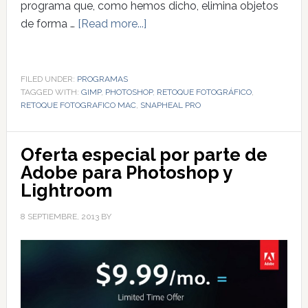
programa que, como hemos dicho, elimina objetos
de forma …
[Read more...]
FILED UNDER:
PROGRAMAS
TAGGED WITH:
GIMP
,
PHOTOSHOP
,
RETOQUE FOTOGRÁFICO
,
RETOQUE FOTOGRAFICO MAC
,
SNAPHEAL PRO
Oferta especial por parte de
Adobe para Photoshop y
Lightroom
8 SEPTIEMBRE, 2013
BY