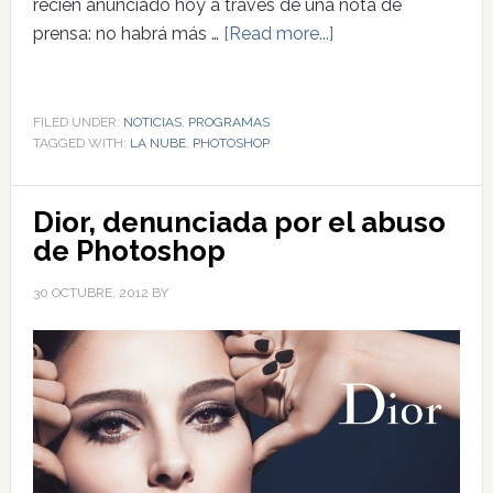
recién anunciado hoy a través de una nota de
prensa: no habrá más …
[Read more...]
FILED UNDER:
NOTICIAS
,
PROGRAMAS
TAGGED WITH:
LA NUBE
,
PHOTOSHOP
Dior, denunciada por el abuso
de Photoshop
30 OCTUBRE, 2012
BY