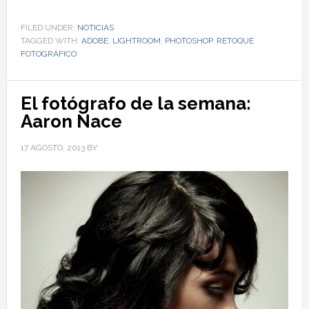
FILED UNDER:
NOTICIAS
TAGGED WITH:
ADOBE
,
LIGHTROOM
,
PHOTOSHOP
,
RETOQUE
FOTOGRÁFICO
El fotógrafo de la semana:
Aaron Nace
17 AGOSTO, 2013
BY