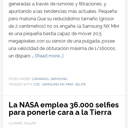
generadas a través de rumores y filtraciones, y
apuntando a las tendencias más actuales. Pequeña
pero matona Que su reducidísimo tamaño (grosor
de 2 centímetros) no os engañe, la Samsung NX Mini
es una pequeña bestia capaz de mover 20,5
megapíxeles con su sensor de una pulgada, posee
una velocidad de obturación máxima de 1/16000s,
un disparo …
[Read more...]
FILED UNDER:
CÁMARAS
,
SAMSUNG
TAGGED WITH:
CSC
,
SAMSUNG NX MINI
,
SELFIE
La NASA emplea 36.000 selfies
para ponerle cara a la Tierra
23 MAYO, 2014
BY