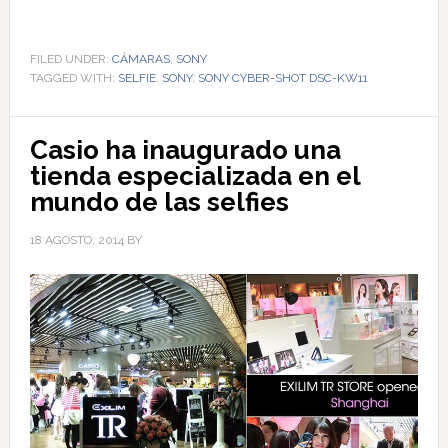
FILED UNDER:
CÁMARAS
,
SONY
TAGGED WITH:
SELFIE
,
SONY
,
SONY CYBER-SHOT DSC-KW11
Casio ha inaugurado una
tienda especializada en el
mundo de las selfies
18 AGOSTO, 2014
BY