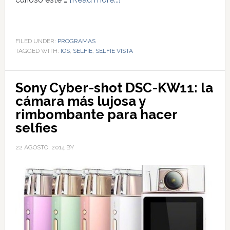
FILED UNDER:
PROGRAMAS
TAGGED WITH:
IOS
,
SELFIE
,
SELFIE VISTA
Sony Cyber-shot DSC-KW11: la
cámara más lujosa y
rimbombante para hacer
selfies
22 AGOSTO, 2014
BY