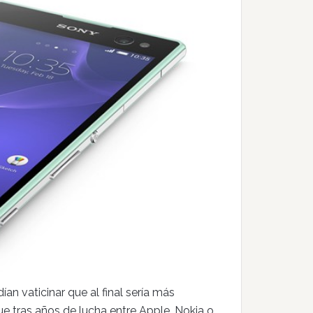
n vaticinar que al final sería más
ue tras años de lucha entre Apple, Nokia o