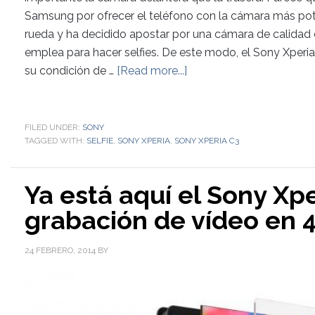
Samsung por ofrecer el teléfono con la cámara más pot
rueda y ha decidido apostar por una cámara de calidad en
emplea para hacer selfies. De este modo, el Sony Xperi
su condición de …
[Read more...]
FILED UNDER:
SONY
TAGGED WITH:
SELFIE
,
SONY XPERIA
,
SONY XPERIA C3
Ya está aquí el Sony Xp
grabación de vídeo en 4
24 FEBRERO, 2014
BY