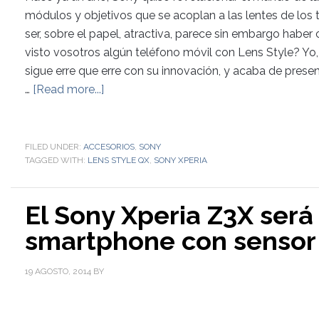
módulos y objetivos que se acoplan a las lentes de los 
ser, sobre el papel, atractiva, parece sin embargo habe
visto vosotros algún teléfono móvil con Lens Style? Yo,
sigue erre que erre con su innovación, y acaba de prese
…
[Read more...]
FILED UNDER:
ACCESORIOS
,
SONY
TAGGED WITH:
LENS STYLE QX
,
SONY XPERIA
El Sony Xperia Z3X será
smartphone con sensor
19 AGOSTO, 2014
BY