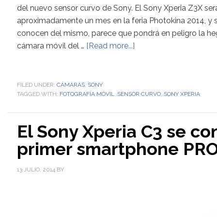
del nuevo sensor curvo de Sony. El Sony Xperia Z3X ser
aproximadamente un mes en la feria Photokina 2014, y s
conocen del mismo, parece que pondrá en peligro la h
cámara móvil del …
[Read more...]
FILED UNDER:
CÁMARAS
,
SONY
TAGGED WITH:
FOTOGRAFÍA MÓVIL
,
SENSOR CURVO
,
SONY XPERIA
El Sony Xperia C3 se con
primer smartphone PRO
13 JULIO, 2014
BY